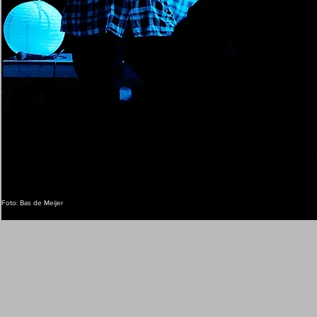
Foto: Bas de Meijer
Meld je aan voor de Brecht He
Maandelijks - met veel liefde 