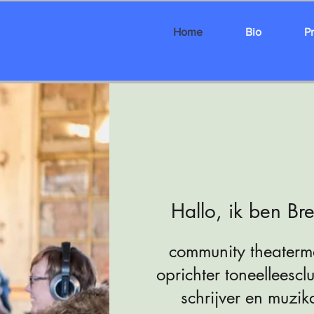
Home
Bio
P
Hallo, ik ben Bre
community theaterm
oprichter toneelleesc
schrijver en muzik