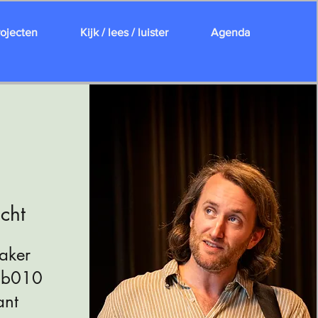
rojecten
Kijk / lees / luister
Agenda
cht
aker
lub010
ant