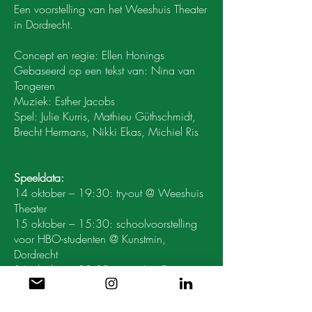
Een voorstelling van het Weeshuis Theater
in Dordrecht.
Concept en regie: Ellen Honings
Gebaseerd op een tekst van: Nina van
Tongeren
Muziek: Esther Jacobs
Spel: Julie Kurris, Mathieu Güthschmidt,
Brecht Hermans, Nikki Ekas, Michiel Ris
Speeldata:
14 oktober – 19:30: try-out @ Weeshuis
Theater
15 oktober – 15:30: schoolvoorstelling
voor HBO-studenten @ Kunstmin,
Dordrecht
16 oktober – 20:00: première @
Kunstmin Dordrecht