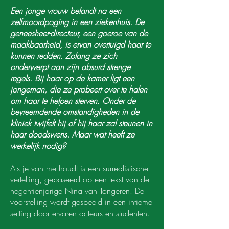
Een jonge vrouw belandt na een
zelfmoordpoging in een ziekenhuis. De
geneesheer-directeur, een goeroe van de
maakbaarheid, is ervan overtuigd haar te
kunnen redden. Zolang ze zich
onderwerpt aan zijn absurd strenge
regels. Bij haar op de kamer ligt een
jongeman, die ze probeert over te halen
om haar te helpen sterven. Onder de
bevreemdende omstandigheden in de
kliniek twijfelt hij of hij haar zal steunen in
haar doodswens. Maar wat heeft ze
werkelijk nodig?
Als je van me houdt is een surrealistische
vertelling, gebaseerd op een tekst van de
negentienjarige Nina van Tongeren. De
voorstelling wordt gespeeld in een intieme
setting door ervaren acteurs en studenten.