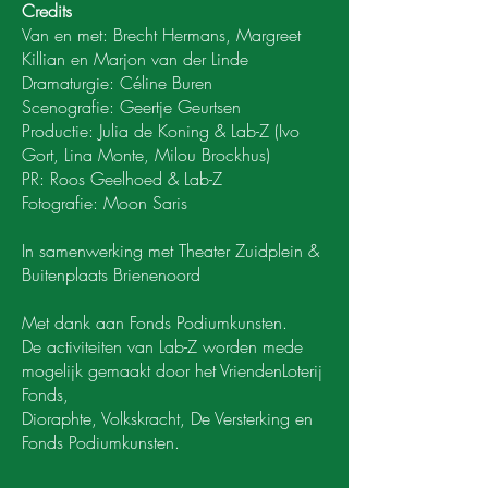
Credits
Van en met: Brecht Hermans, Margreet
Killian en Marjon van der Linde
Dramaturgie: Céline Buren
Scenografie: Geertje Geurtsen
Productie: Julia de Koning & Lab-Z (Ivo
Gort, Lina Monte, Milou Brockhus)
PR: Roos Geelhoed & Lab-Z
Fotografie: Moon Saris
In samenwerking met Theater Zuidplein &
Buitenplaats Brienenoord
Met dank aan Fonds Podiumkunsten.
De activiteiten van Lab-Z worden mede
mogelijk gemaakt door het VriendenLoterij
Fonds,
Dioraphte, Volkskracht, De Versterking en
Fonds Podiumkunsten.⁠