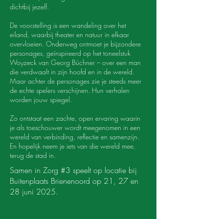
dichtbij jezelf.
De voorstelling is een wandeling over het
eiland, waarbij theater en natuur in elkaar
overvloeien. Onderweg ontmoet je bijzondere
personages, geïnspireerd op het toneelstuk
Woyzeck van Georg Büchner – over een man
die verdwaalt in zijn hoofd en in de wereld.
Maar achter de personages zie je steeds meer
de echte spelers verschijnen. Hun verhalen
worden jouw spiegel.
Zo ontstaat een zachte, open ervaring waarin
je als toeschouwer wordt meegenomen in een
wereld van verbinding, reflectie en samenzijn.
En hopelijk neem je iets van die wereld mee,
terug de stad in.
Samen in Zorg #3 speelt op locatie bij
Buitenplaats Brienenoord op 21, 27 en
28 juni 2025.