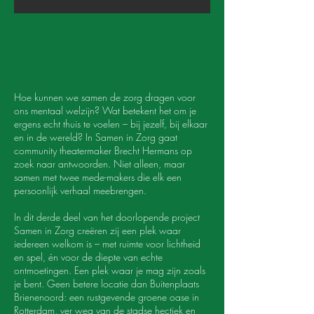
Hoe kunnen we samen de zorg dragen voor
ons mentaal welzijn? Wat betekent het om je
ergens echt thuis te voelen – bij jezelf, bij elkaar
en in de wereld? In Samen in Zorg gaat
community theatermaker Brecht Hermans op
zoek naar antwoorden. Niet alleen, maar
samen met twee mede-makers die elk een
persoonlijk verhaal meebrengen.
In dit derde deel van het doorlopende project
Samen in Zorg creëren zij een plek waar
iedereen welkom is – met ruimte voor lichtheid
en spel, én voor de diepte van echte
ontmoetingen. Een plek waar je mag zijn zoals
je bent. Geen betere locatie dan Buitenplaats
Brienenoord: een rustgevende groene oase in
Rotterdam, ver weg van de stadse hectiek en