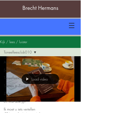
Brecht Hermans
Kijk / lees / luister
Toneelleesclub010
Alle berichten
Schrijven
Toneelleesclub010
Load video
Samen in Zorg
Zelfportretten
En wat doe jij?
Ik moet u iets vertellen