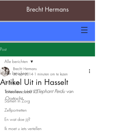
Brecht Hermans
Post
Alle berichten
Brecht Hermans
Alle berichten
30 apr 2014
1 minuten om te lezen
Artikel Uit in Hasselt
Schrijven
Interview over 
L'Elephant Perdu 
van 
Toneelleesclub010
Oortocht
Samen in Zorg
Zelfportretten
En wat doe jij?
Ik moet u iets vertellen