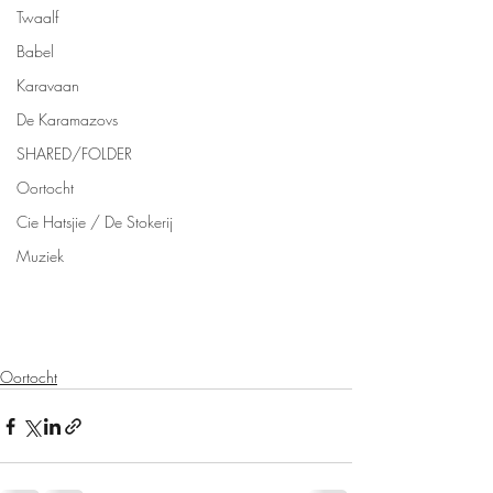
Twaalf
Babel
Karavaan
De Karamazovs
SHARED/FOLDER
Oortocht
Cie Hatsjie / De Stokerij
Muziek
Oortocht