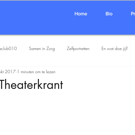
Home
Bio
P
esclub010
Samen in Zorg
Zelfportretten
En wat doe jij?
okt 2017
1 minuten om te lezen
De Karamazovs
SHARED/FOLDER
Oortocht
Cie Hatsj
Theaterkrant