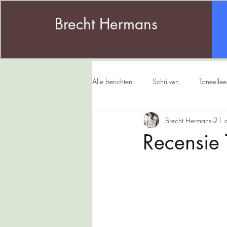
Brecht Hermans
Alle berichten
Schrijven
Toneelle
Brecht Hermans
21 
Twaalf
Babel
Karavaan
Recensie 