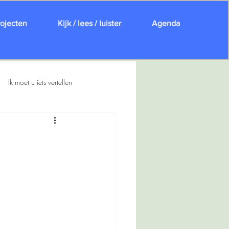
rojecten
Kijk / lees / luister
Agenda
Ik moet u iets vertellen
ie / De Stokerij
Muziek