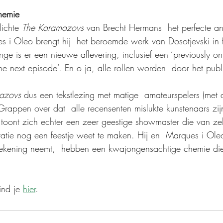
hemie
lichte 
The Karamazovs
 van Brecht Hermans  het perfecte a
es i Oleo brengt hij  het beroemde werk van Dosotjevski in f
nge is er een nieuwe aflevering, inclusief een ‘previously on
e next episode’. En o ja, alle rollen worden  door het publi
azovs 
dus een tekstlezing met matige  amateurspelers (met 
Grappen over dat  alle recensenten mislukte kunstenaars zij
oont zich echter een zeer geestige showmaster die van zel
tatie nog een feestje weet te maken. Hij en  Marques i Ole
n rekening neemt,  hebben een kwajongensachtige chemie d
ind je 
hier
.