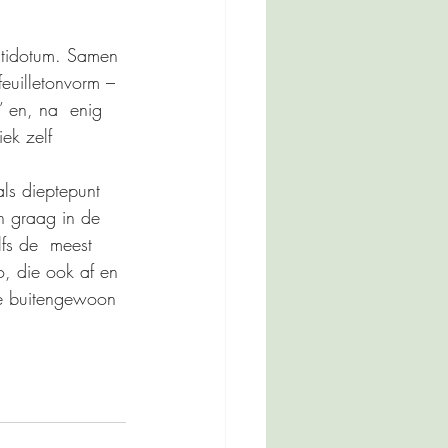
ntidotum. Samen 
euilletonvorm – 
’ en, na  enig 
ek zelf 
als dieptepunt 
n graag in de 
fs de  meest 
o, die ook af en 
ie buitengewoon 