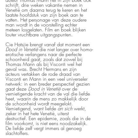
auteur Thomas Mann het in zijn boek ook 
schrijft, drie weken vakantie nemen in 
Venetië om daarna terug te keren en het 
laatste hoofdstuk van zijn boek aan te 
vatten. Het personage van deze oudere 
man wordt in de voorstelling echter 
meteen losgelaten. Film en boek blijken 
louter vruchtbare uitgangspunten. 
Cie Hatsjie brengt vanaf dat moment een 
Dood in Venetië 
die niet langer over homo-
erotische verlangens naar de perfecte 
schoonheid gaat, zoals dat zowel bij 
Thomas Mann als bij Visconti wel het 
geval was. Brecht Hermans en zijn 
acteurs vertakken de rode draad van 
Visconti en Mann in een veel universeler 
netwerk: in een breder perspectief gezien 
gaat deze 
Dood in Venetië
 over de 
vernietigende kracht van de val die liefde 
heet, waarin de mens zo makkelijk door 
de schoonheid wordt meegelokt. 
Vernietigend, want liefde 
an sich
 werkt, 
zeker in het hete Venetië, uiterst 
destructief. Een epidemie, zoals die in de 
film voorkomt, is niet eens noodzakelijk. 
De liefde zelf vergt immers al genoeg 
slachtoffers.