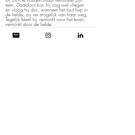
bij zich te houden maar verminkte zijn 
teen. Daardoor kon hij nog wel vliegen 
en vloog hij dus, wanneer het fout liep in 
de liefde, zo ver mogelijk van haar weg. 
Tegelijk bleef hij verminkt voor het leven, 
verminkt door de liefde.
De liefde is een raar beestje. Tadzio is er 
echter immuun voor. Verminkt aan poten 
noch vleugels, belichaamt hij de perfecte 
schoonheid. Hij is de duif die op het San 
Marcoplein drentelt, zijn poten mooi en 
sterk, fier en gestreeld in zijn ijdelheid als 
de toeristen hem een broodkruimel 
aanbieden. “Ik geef jou iets, jij geeft mij 
iets”, zegt hij koel tegen een van de 
vrouwen die hij wil toevoegen aan zijn 
palmares. Een kortstondige nacht, meer 
niet. Daarna is de vogel gaan vliegen.
Gezien op zaterdag 9 september 2006 
in Kunstencentrum België te Hasselt
CREDITS