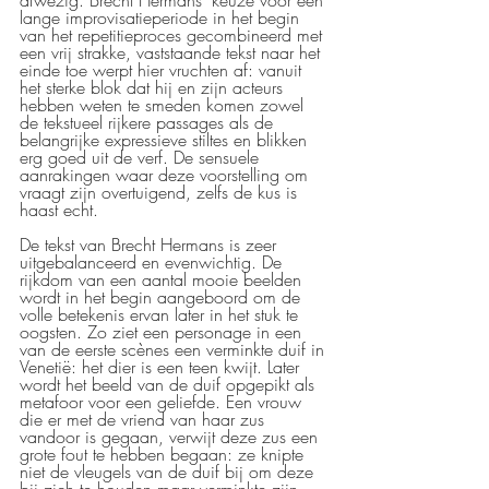
afwezig. Brecht Hermans’ keuze voor een 
lange improvisatieperiode in het begin 
van het repetitieproces gecombineerd met 
een vrij strakke, vaststaande tekst naar het 
einde toe werpt hier vruchten af: vanuit 
het sterke blok dat hij en zijn acteurs 
hebben weten te smeden komen zowel 
de tekstueel rijkere passages als de 
belangrijke expressieve stiltes en blikken 
erg goed uit de verf. De sensuele 
aanrakingen waar deze voorstelling om 
vraagt zijn overtuigend, zelfs de kus is 
haast echt.
De tekst van Brecht Hermans is zeer 
uitgebalanceerd en evenwichtig. De 
rijkdom van een aantal mooie beelden 
wordt in het begin aangeboord om de 
volle betekenis ervan later in het stuk te 
oogsten. Zo ziet een personage in een 
van de eerste scènes een verminkte duif in 
Venetië: het dier is een teen kwijt. Later 
wordt het beeld van de duif opgepikt als 
metafoor voor een geliefde. Een vrouw 
die er met de vriend van haar zus 
vandoor is gegaan, verwijt deze zus een 
grote fout te hebben begaan: ze knipte 
niet de vleugels van de duif bij om deze 