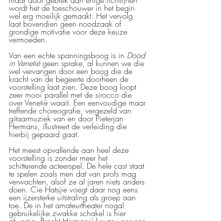
maar door gebrek aan enige richtlijnen 
wordt het de toeschouwer in het begin 
wel erg moeilijk gemaakt. Het vervolg 
laat bovendien geen noodzaak of 
grondige motivatie voor deze keuze 
vermoeden. 
Van een echte spanningsboog is in 
Dood 
in Venetië
 geen sprake, al kunnen we die 
wel vervangen door een boog die de 
kracht van de begeerte doorheen de 
voorstelling laat zien. Deze boog loopt 
zeer mooi parallel met de sirocco die 
over Venetië waait. Een eenvoudige maar 
treffende choreografie, vergezeld van 
gitaarmuziek van en door Pieterjan 
Hermans, illustreert de verleiding die 
hierbij gepaard gaat.
Het meest opvallende aan heel deze 
voorstelling is zonder meer het 
schitterende acteerspel. De hele cast staat 
te spelen zoals men dat van profs mag 
verwachten, alsof ze al jaren niets anders 
doen. Cie Hatsjie voegt daar nog eens 
een ijzersterke uitstraling als groep aan 
toe. De in het amateurtheater nogal 
gebruikelijke zwakke schakel is hier 