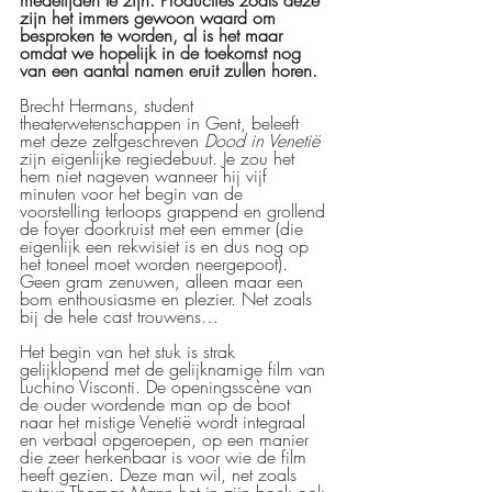
medelijden te zijn. Producties zoals deze 
zijn het immers gewoon waard om 
besproken te worden, al is het maar 
omdat we hopelijk in de toekomst nog 
van een aantal namen eruit zullen horen.
Brecht Hermans, student 
theaterwetenschappen in Gent, beleeft 
met deze zelfgeschreven 
Dood in Venetië
zijn eigenlijke regiedebuut. Je zou het 
hem niet nageven wanneer hij vijf 
minuten voor het begin van de 
voorstelling terloops grappend en grollend 
de foyer doorkruist met een emmer (die 
eigenlijk een rekwisiet is en dus nog op 
het toneel moet worden neergepoot). 
Geen gram zenuwen, alleen maar een 
bom enthousiasme en plezier. Net zoals 
bij de hele cast trouwens… 
Het begin van het stuk is strak 
gelijklopend met de gelijknamige film van 
Luchino Visconti. De openingsscène van 
de ouder wordende man op de boot 
naar het mistige Venetië wordt integraal 
en verbaal opgeroepen, op een manier 
die zeer herkenbaar is voor wie de film 
heeft gezien. Deze man wil, net zoals 