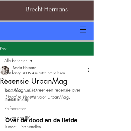
Brecht Hermans
Post
Alle berichten
Brecht Hermans
Alle berichten
1 sep 2006
4 minuten om te lezen
Recensie UrbanMag
Schrijven
Bart Magnus schreef een recensie over 
Toneelleesclub010
Dood in Venetië 
voor UrbanMag.
Samen in Zorg
Zelfportretten
En wat doe jij?
Over de dood en de liefde
Ik moet u iets vertellen