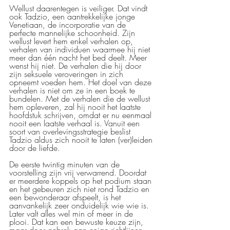
Wellust daarentegen is veiliger. Dat vindt 
ook Tadzio, een aantrekkelijke jonge 
Venetiaan, de incorporatie van de 
perfecte mannelijke schoonheid. Zijn 
wellust levert hem enkel verhalen op, 
verhalen van individuen waarmee hij niet 
meer dan één nacht het bed deelt. Meer 
wenst hij niet. De verhalen die hij door 
zijn seksuele veroveringen in zich 
opneemt voeden hem. Het doel van deze 
verhalen is niet om ze in een boek te 
bundelen. Met de verhalen die de wellust 
hem opleveren, zal hij nooit het laatste 
hoofdstuk schrijven, omdat er nu eenmaal 
nooit een laatste verhaal is. Vanuit een 
soort van overlevingsstrategie beslist 
Tadzio aldus zich nooit te laten (ver)leiden 
door de liefde.
De eerste twintig minuten van de 
voorstelling zijn vrij verwarrend. Doordat 
er meerdere koppels op het podium staan 
en het gebeuren zich niet rond Tadzio en 
een bewonderaar afspeelt, is het 
aanvankelijk zeer onduidelijk wie wie is. 
Later valt alles wel min of meer in de 
plooi. Dat kan een bewuste keuze zijn, 