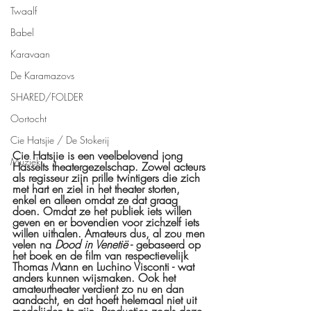
Twaalf
Babel
Karavaan
De Karamazovs
SHARED/FOLDER
Oortocht
Cie Hatsjie / De Stokerij
Cie Hatsjie is een veelbelovend jong 
Muziek
Hasselts theatergezelschap. Zowel acteurs 
als regisseur zijn prille twintigers die zich 
met hart en ziel in het theater storten, 
enkel en alleen omdat ze dat graag 
doen. Omdat ze het publiek iets willen 
geven en er bovendien voor zichzelf iets 
willen uithalen. Amateurs dus, al zou men 
velen na 
Dood in Venetië
 - gebaseerd op 
het boek en de film van respectievelijk 
Thomas Mann en Luchino Visconti - wat 
anders kunnen wijsmaken. Ook het 
amateurtheater verdient zo nu en dan 
aandacht, en dat hoeft helemaal niet uit 