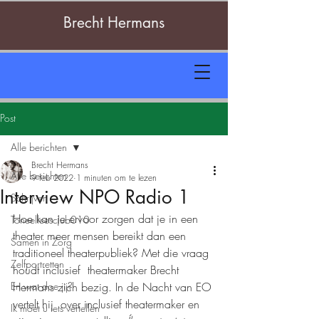
Brecht Hermans
Post
Alle berichten
Brecht Hermans
Alle berichten
9 feb 2022
1 minuten om te lezen
Interview NPO Radio 1
Schrijven
Hoe kan je ervoor zorgen dat je in een 
Toneelleesclub010
theater meer mensen bereikt dan een 
Samen in Zorg
traditioneel theaterpubliek? Met die vraag 
Zelfportretten
houdt inclusief  theatermaker Brecht 
En wat doe jij?
Hermans zich bezig. In de Nacht van EO 
vertelt hij  over inclusief theatermaker en 
Ik moet u iets vertellen