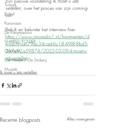
zijn nieuwe voorstelling 
Ík moet u iets 
Twaalf
vertellen
, over het proces van zijn coming-
Babel
out. 
Karavaan
Bekijk en beluister het interview hier: 
De Karamazovs
https://www.nporadio1.nl/fragmenten/d
SHARED/FOLDER
e-nacht-van/9ac34cad-6c18-498f-8bd5-
387e92a59874/2022-02-09-ik-moet-u-
Oortocht
iets-vertellen
Cie Hatsjie / De Stokerij
Muziek
Ik moet u iets vertellen
Recente blogposts
Alles weergeven